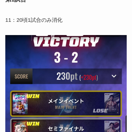
11：20頃1試合のみ消化