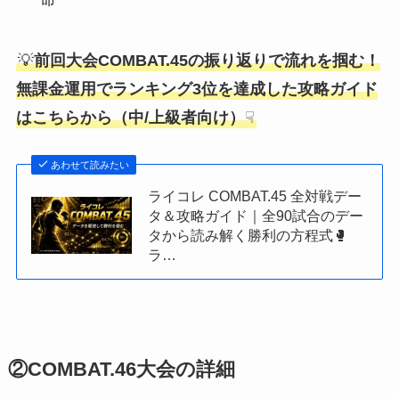
💡
前回大会COMBAT.45の振り返りで流れを掴む！
無課金運用でランキング3位を達成した攻略ガイド
はこちらから（中/上級者向け）
☟
あわせて読みたい
ライコレ COMBAT.45 全対戦デー
タ＆攻略ガイド｜全90試合のデー
タから読み解く勝利の方程式🥊
ラ…
②COMBAT.46大会の詳細