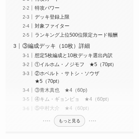
特攻パワー
デッキ登録上限
対象ファイター
ランキング上位500位限定カード報酬
③編成デッキ（10枚）詳細
想定5枚編成と10枚デッキ選出内訳
①イルホム・ノジモフ ★5（70pt）
②ホベルト・サトシ・ソウザ
★5（70pt）
③青木真也 ★4（60p)
④キム・ギョンピョ ★4（60pt）
⑤中村大介 ★4（60pt）
もっと見る