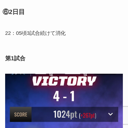
⑥2日目
22：05頃3試合続けて消化
第1試合