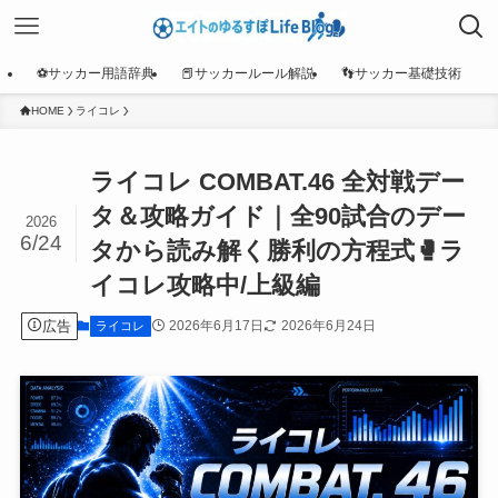
⚽サッカー用語辞典
📕サッカールール解説
👣サッカー基礎技術
HOME
ライコレ
ライコレ COMBAT.46 全対戦デー
タ＆攻略ガイド｜全90試合のデー
2026
6/24
タから読み解く勝利の方程式🥊ラ
イコレ攻略中/上級編
広告
2026年6月17日
2026年6月24日
ライコレ