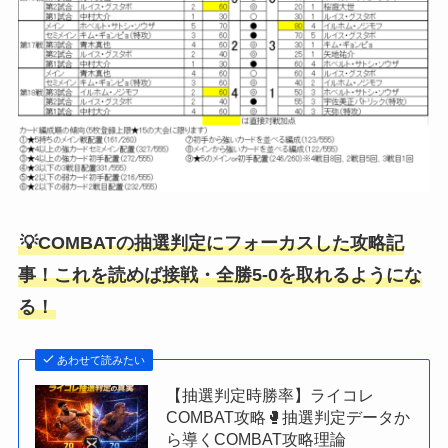
💡COMBATの抽選判定にフォーカスした攻略記
事！これを読めば接戦・全勝5-0を取れるようにな
る！
あわせて読みたい
【抽選判定時勝率】ライコレ
COMBAT攻略🥊抽選判定データか
ら導くCOMBAT攻略理論