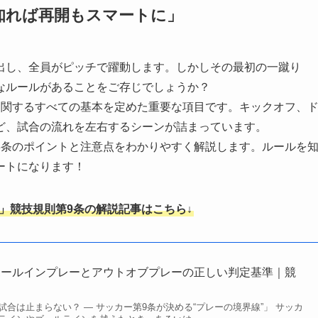
知れば再開もスマートに」
出し、全員がピッチで躍動します。しかしその最初の一蹴り
なルールがあることをご存じでしょうか？
に関するすべての基本を定めた重要な項目です。キックオフ、
ど、試合の流れを左右するシーンが詰まっています。
8条のポイントと注意点をわかりやすく解説します。ルールを
ートになります！
」競技規則第9条の解説記事はこちら↓
ボールインプレーとアウトオブプレーの正しい判定基準｜競
合は止まらない？ ― サッカー第9条が決める“プレーの境界線”」 サッカ