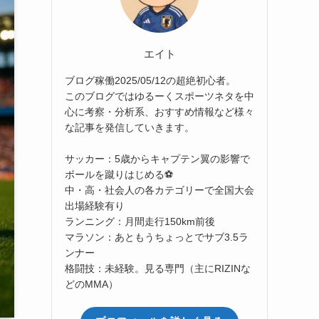
エイト
ブログ稼働2025/05/12の超絶初心者。
このブログではゆるーくスポーツネタを中
心に考察・分析系、おすすめ情報など様々
な記事を発信していきます。
サッカー：5歳からキャプテン翼の影響で
ボールを蹴りはじめる⚽
中・高・社会人の各カテゴリーで全国大会
出場経験有り
ランニング：月間走行150km前後
マラソン：あともうちょっとでサブ3.5ラ
ンナー
格闘技：未経験。見る専門（主にRIZINな
どのMMA）