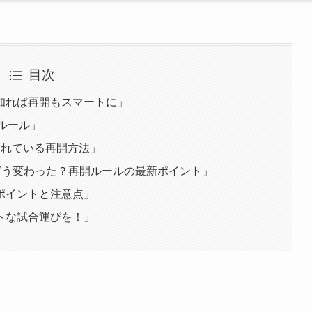
目次
知れば再開もスマートに」
るルール」
られている再開方法」
でどう変わった？再開ルールの最新ポイント」
ポイントと注意点」
トな試合運びを！」