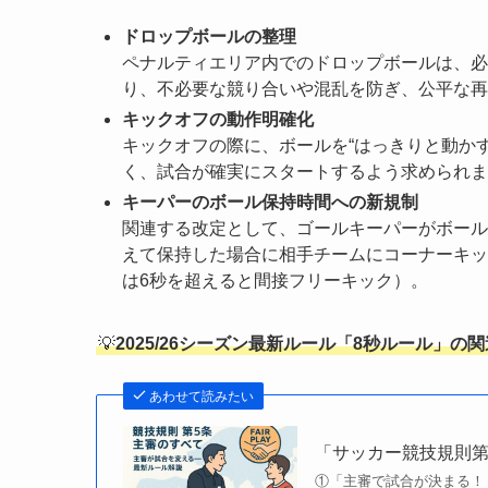
ドロップボールの整理
ペナルティエリア内でのドロップボールは、必
り、不必要な競り合いや混乱を防ぎ、公平な再
キックオフの動作明確化
キックオフの際に、ボールを“はっきりと動か
く、試合が確実にスタートするよう求められま
キーパーのボール保持時間への新規制
関連する改定として、ゴールキーパーがボール
えて保持した場合に相手チームにコーナーキッ
は6秒を超えると間接フリーキック）。
💡
2025/26シーズン最新ルール「8秒ルール」の
あわせて読みたい
「サッカー競技規則第5
①「主審で試合が決まる！