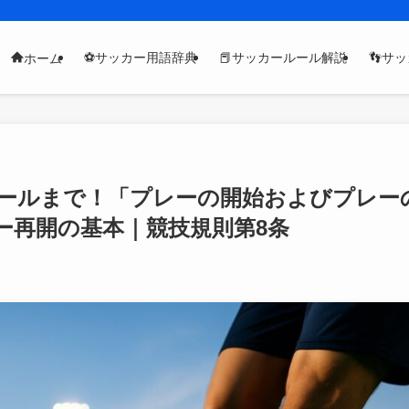
⚽サッカー用語辞典
📕サッカールール解説
👣サ
ホーム
ールまで！「プレーの開始およびプレー
ー再開の基本｜競技規則第8条