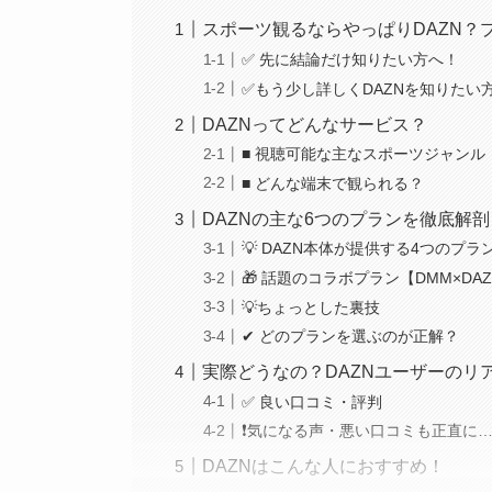
スポーツ観るならやっぱりDAZN？
✅ 先に結論だけ知りたい方へ！
✅もう少し詳しくDAZNを知りたい
DAZNってどんなサービス？
■ 視聴可能な主なスポーツジャンル（
■ どんな端末で観られる？
DAZNの主な6つのプランを徹底解剖
💡 DAZN本体が提供する4つのプ
🎁 話題のコラボプラン【DMM×D
💡ちょっとした裏技
✔ どのプランを選ぶのが正解？
実際どうなの？DAZNユーザーのリ
✅ 良い口コミ・評判
❗気になる声・悪い口コミも正直に
DAZNはこんな人におすすめ！