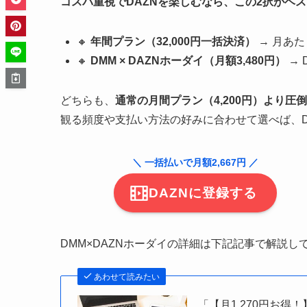
コスパ重視でDAZNを楽しむなら、この2択がベ
🔸
年間プラン（32,000円一括決済）
→ 月あた
🔸
DMM × DAZNホーダイ（月額3,480円）
→ 
どちらも、
通常の月間プラン（4,200円）より圧
観る頻度や支払い方法の好みに合わせて選べば、DA
＼ 一括払いで月額2,667円 ／
DAZNに登録する
DMM×DAZNホーダイの詳細は下記記事で解説し
あわせて読みたい
「【月1,270円お得