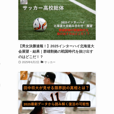
【男女決勝速報！】2025インターハイ北海道大
会展望・結果｜群雄割拠の戦国時代を抜け出す
表
のはどこだ！？
2025年6月2日
サッカー
っ
が