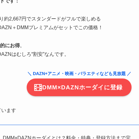
ストです：
り約2,667円でスタンダードがフルで楽しめる
DAZN＋DMMプレミアムがセットでこの価格！
倒的にお得
。
ZNはむしろ“割安”なんです。
＼ DAZN+アニメ・映画・バラエティなども見放題 ／
DMM×DAZNホーダイに登録
ています
！】DMM×DAZNホーダイとは？料金・特典・登録方法まで完