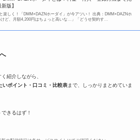
最新版】
楽しく！「DMM×DAZNホーダイ」が今アツい！ 出典：DMM×DAZNホ
たいけど、月額4,200円はちょっと高いな…」「どうせ契約す…
へ
すく紹介しながら、
たいポイント・口コミ・比較表
まで、しっかりまとめていま
トできるはず！