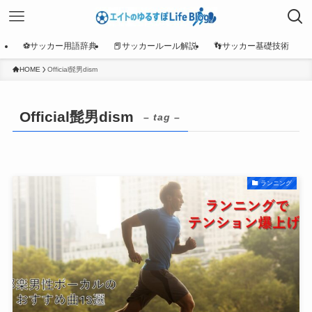
⚽サッカー用語辞典
📕サッカールール解説
👣サッカー基礎技術
HOME
Official髭男dism
Official髭男dism
– tag –
ランニング