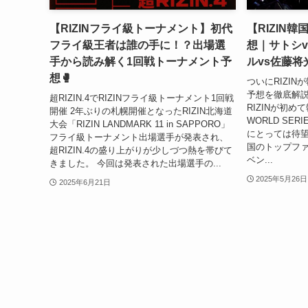
【RIZINフライ級トーナメント】初代
【RIZIN
フライ級王者は誰の手に！？出場選
想｜サトシ
手から読み解く1回戦トーナメント予
ルvs佐藤
想🥊
ついにRIZI
予想を徹底解説！
超RIZIN.4でRIZINフライ級トーナメント1回戦
RIZINが初め
開催 2年ぶりの札幌開催となったRIZIN北海道
WORLD SER
大会「RIZIN LANDMARK 11 in SAPPORO」
にとっては待
フライ級トーナメント出場選手が発表され、
国のトップフ
超RIZIN.4の盛り上がりが少しづつ熱を帯びて
ベン...
きました。 今回は発表された出場選手の...
2025年5月26日
2025年6月21日