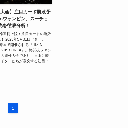
韓国大会】注目カード勝敗予
vsウォンビン、スーチョ
将光を徹底分析！
Nが韓国初上陸！注目カードの勝敗
 2025年5月31日（金）、
て韓国で開催される『RIZIN
IES in KOREA』。格闘技ファン
望の海外大会であり、日本と韓
ァイターたちが激突する注目イ
1