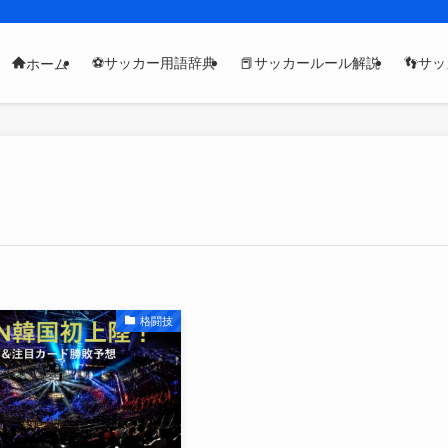
⚽サッカー用語辞典
📕サッカールール解説
👣サ
ホーム
格闘技