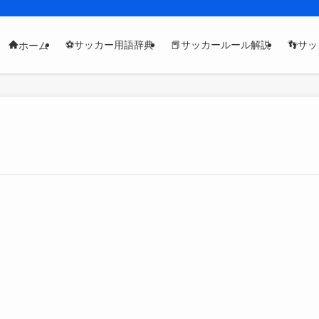
⚽サッカー用語辞典
📕サッカールール解説
👣サ
ホーム