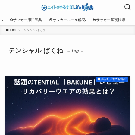
⚽サッカー用語辞典
📕サッカールール解説
👣サッカー基礎技術
HOME
テンシャル ばくね
テンシャル ばくね
– tag –
暮らし・誰でも簡単