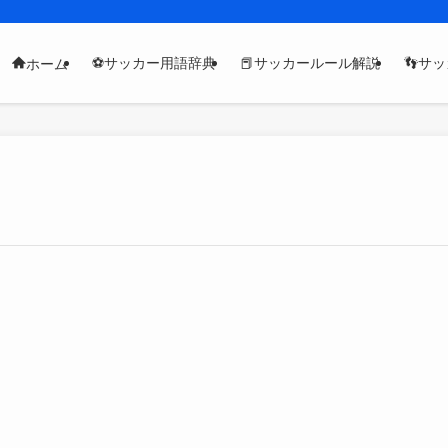
⚽サッカー用語辞典
📕サッカールール解説
👣サ
ホーム