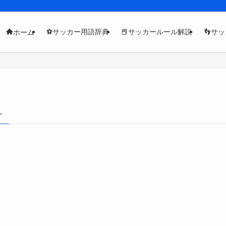
⚽サッカー用語辞典
📕サッカールール解説
👣サ
ホーム
–