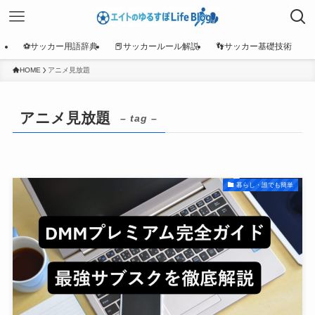
⚽サッカー用語辞典
📕サッカールール解説
👣サッカー基礎技術
HOME
アニメ見放題
アニメ見放題
– tag –
暮らし・誰でも簡単